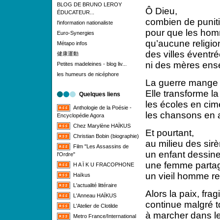
BLOG DE BRUNO LEROY
Ô Dieu,
ÉDUCATEUR...
combien de puniti
l'information nationaliste
pour que les ho
Euro-Synergies
qu’aucune religi
Métapo infos
des villes éventr
健康運動
ni des mères ense
Petites madeleines - blog liv...
les humeurs de nicéphore
La guerre mange 
Elle transforme la
Quelques liens
les écoles en cim
Anthologie de la Poésie -
les chansons en 
Encyclopédie Agora
Chez Marylène HAÏKUS
Et pourtant,
Christian Bobin (biographie)
au milieu des sir
Film "Les Assassins de
un enfant dessin
l'Ordre"
une femme partag
H A Ï K U FRACOPHONE
un vieil homme re
Haïkus
L'actualité littéraire
Alors la paix, fr
L'Anneau HAÏKUS
continue malgré t
L'Atelier de Clotilde
à marcher dans l
Metro France/International