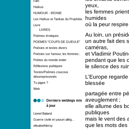
Film
yeux,
Haïkus
les femmes prien
HUMOUR - IRONIE
humides
Les Haïkus et Tankas du Prophète.
où la peur respire
Livre
LIVRES
Au loin, un présid
Poèmes érotiques
un autre fait des
POEMES "COUPS DE GUEULE"
caméras,
Poésies et textes divers
et Vladimir Poutin
Poésies sur l'amour, les femmes..
pendant que les 
Poètes du monde entier
le silence des rui
Réflexions poétiques
Textes/Poèmes coucous
L’Europe regarde
désemprisonnés
blessée
Tu piges ?
Web
partagée entre pét
aveuglement ;
Derniers weblogs mis
elle allume des b
à jour
publiques
Lionel Baland
mais le vent des a
Guerre civile et yaourt allég...
que les mots des 
elisabethleroy