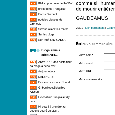
comme si l’humani
Philosopher avec le Pof Bof
de mourir entière
philosophie Française
Poésie Webnet
GAUDEAMUS
poésies classes de
Grenoble
20:21 |
Lien permanent
|
Comme
Si vous aimez les maths...
Sur les blogs
SurRené Guy CADOU
Écrire un commentaire
Blogs amis à
découvrir...
Votre nom :
ARWENN : Une petite fleur
Votre email :
sauvage à découvrir
Votre URL :
Au jour le jour
DELENCRE
Votre commentaire :
Dessaimsdemots. Nhand
GribouillesetBidouilles
Aliscan
Helenablue : un plaisir d'y
flâner...
Hirsute ! à prendre au
second degré ou plus...