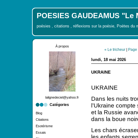
POESIES GAUDEAMUS "Le Mo
poésies , citations , réflexions sur la poésie, Poètes du
À propos
« Le tricheur
|
Page 
lundi, 18 mai 2026
UKRAINE
UKRAINE
lalignedeciel@yahoo.fr
Dans les nuits tr
l’Ukraine compte 
Catégories
et la Russie ava
Blog
dans la boue noire
Citations
Esotérisme
Les chars écrasent
Essais
les enfants serr