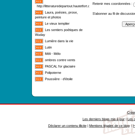
Retenir mes coordonnées :
http://litteraturedepartout.hautetfort.com/
Laura, poésies, prose,
S'abonner au fil de discussion
peinture et photos
Le vieux templier
Les sentiers poétiques de
Wuday
Lumière dans la vie
Lutin
Méli - Mélo
ombres contre vents
PASCAL l'or glaciaire
Polipoterne
Poussière - d'étoile
Créer
Les derniers blogs mis à jour
|
Les d
Déclarer un contenu illicite
|
Mentions légales de ce blog
|
H